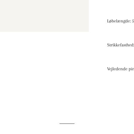
Sandnes Ballerina Chunky Mohair
Sandnes Tynn Silk Mohair Print
Sandnes Mandarin Petit
Løbelængde: 5
Sandnes Primo Tynn Silk Mohair
Strikkefasthe
Vejledende pi