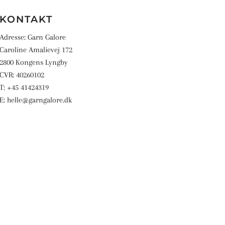
KONTAKT
Adresse: Garn Galore
Caroline Amalievej 172
2800 Kongens Lyngby
CVR: 40260102
T: +45 41424319
E: helle@garngalore.dk