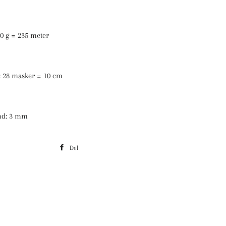
0 g = 235 meter
d: 28 masker = 10 cm
nd: 3 mm
Del
Del
på
Facebook