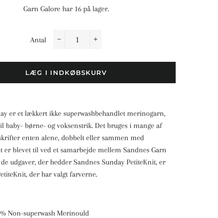
Garn Galore har 16 på lager.
Antal
−
+
LÆG I INDKØBSKURV
y er et lækkert ikke superwashbehandlet merinogarn,
til baby- børne- og voksenstrik. Det bruges i mange af
pskrifter enten alene, dobbelt eller sammen med
et er blevet til ved et samarbejde mellem Sandnes Garn
 I de udgaver, der hedder Sandnes Sunday PetiteKnit, er
etiteKnit, der har valgt farverne.
0 % Non-superwash Merinould