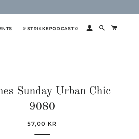
LOG IND
SØG
INDKØB
ENTS
☞STRIKKEPODCAST☜
nes Sunday Urban Chic
9080
Normalpris
Udsalgspris
57,00 KR