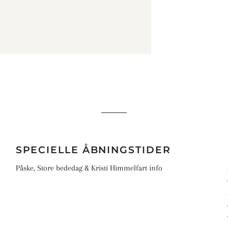
Sandnes Ballerina Chunky Mohair
Sandnes Tynn Silk Mohair Print
Sandnes Mandarin Petit
Sandnes Primo Tynn Silk Mohair
SPECIELLE ÅBNINGSTIDER
Påske, Store bededag & Kristi Himmelfart info