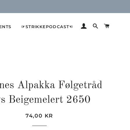
LOG IND
SØG
INDKØB
ENTS
☞STRIKKEPODCAST☜
nes Alpakka Følgetråd
s Beigemelert 2650
Normalpris
Udsalgspris
74,00 KR