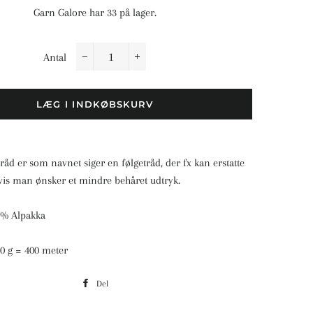
Garn Galore har 33 på lager.
Antal
−
+
LÆG I INDKØBSKURV
råd er som navnet siger en følgetråd, der fx kan erstatte
hvis man ønsker et mindre behåret udtryk.
0 % Alpakka
0 g = 400 meter
Del
Del
på