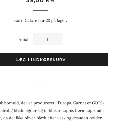
39,00 KR
Garn Galore har 20 på lager.
Antal
−
+
LÆG I INDKØBSKURV
sk bomuld, der er produceret i Europa. Garnet er GOTS-
 utrolig blødt. Egner sig til bluser, toppe, børnetøj, klude
 da det ikke bliver hårdt efter vask og desuden holder