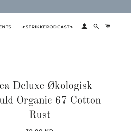
LOG IND
SØG
INDKØB
ENTS
☞STRIKKEPODCAST☜
ea Deluxe Økologisk
ld Organic 67 Cotton
Rust
Normalpris
Udsalgspris