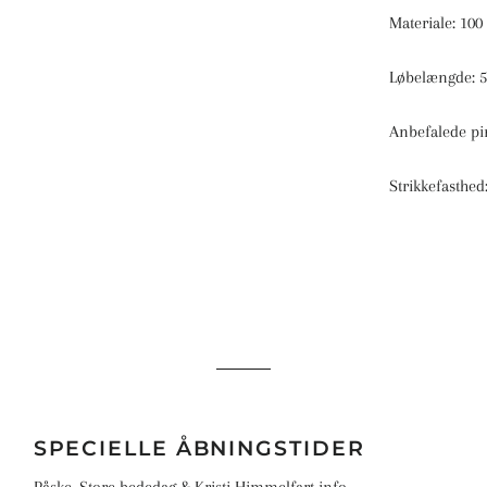
Sandnes Ballerina Chunky Mohair
Materiale: 10
Sandnes Tynn Silk Mohair Print
Sandnes Mandarin Petit
Løbelængde: 5
Sandnes Primo Tynn Silk Mohair
Anbefalede pi
Strikkefasthed
SPECIELLE ÅBNINGSTIDER
Påske, Store bededag & Kristi Himmelfart info