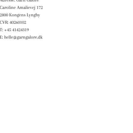
Caroline Amalievej 172
2800 Kongens Lyngby
CVR: 40260102
T: +45 41424319
E: helle@garngalore.dk