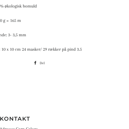
0 % økologisk bomuld
0 g = 165 m
nde: 3- 3,5 mm
: 10 x 10 cm 24 masker/ 29 rækker på pind 3.5
Del
Del
på
Facebook
KONTAKT
Adresse: Garn Galore