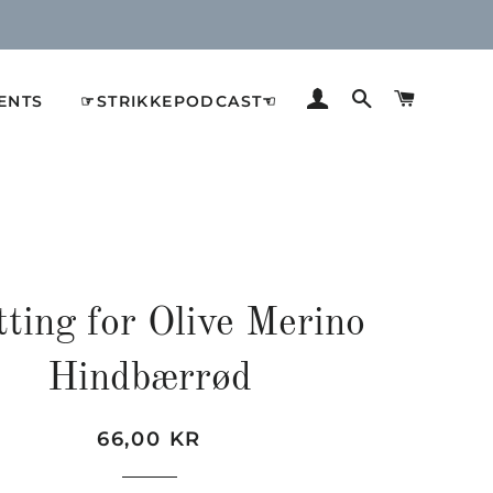
LOG IND
SØG
INDKØB
ENTS
☞STRIKKEPODCAST☜
tting for Olive Merino
Hindbærrød
Normalpris
Udsalgspris
66,00 KR