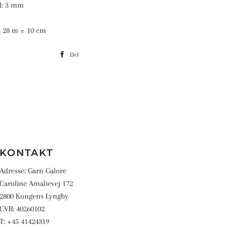
d: 3 mm
d: 28 m = 10 cm
Del
Del
på
Facebook
KONTAKT
Adresse: Garn Galore
Caroline Amalievej 172
2800 Kongens Lyngby
CVR: 40260102
T: +45 41424319