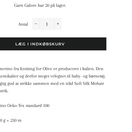
Garn Galore har 20 på lager.
Antal
−
+
LÆG I INDKØBSKURV
rino fra Knitting for Olive er produceret i Italien. Den
r kemikalier og derfor meget velegnet til baby- og børnetøj.
igtig god at strikke sammen med en tråd Soft Silk Mohair
strik.
rino Oeko-Tex standard 100
0 g = 250 m