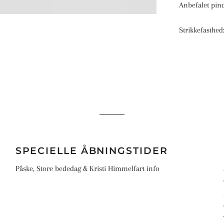
Sandnes Ballerina Chunky Mohair
Anbefalet pin
Sandnes Tynn Silk Mohair Print
Sandnes Mandarin Petit
Strikkefasthe
Sandnes Primo Tynn Silk Mohair
SPECIELLE ÅBNINGSTIDER
Påske, Store bededag & Kristi Himmelfart info