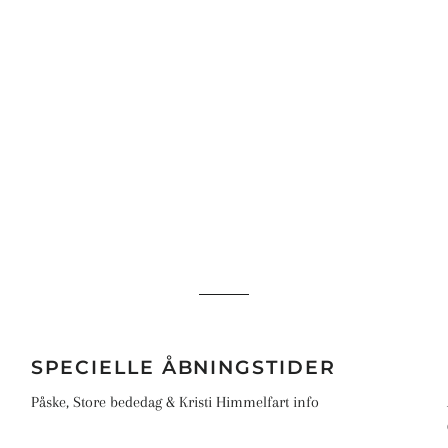
Sandnes Ballerina Chunky Mohair
Sandnes Tynn Silk Mohair Print
Sandnes Mandarin Petit
Sandnes Primo Tynn Silk Mohair
SPECIELLE ÅBNINGSTIDER
Påske, Store bededag & Kristi Himmelfart info