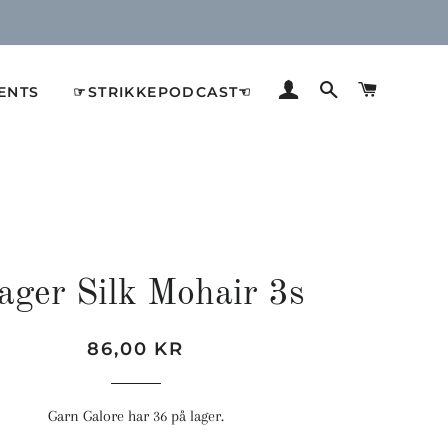
LOG IND
SØG
INDKØB
ENTS
☞STRIKKEPODCAST☜
ager Silk Mohair 3s
Normalpris
Udsalgspris
86,00 KR
Garn Galore har 36 på lager.